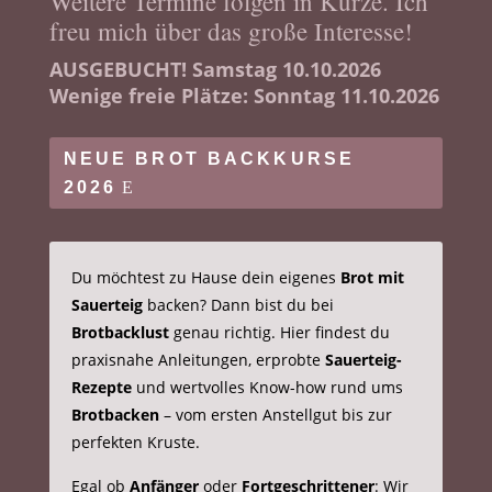
Weitere Termine folgen in Kürze. Ich
freu mich über das große Interesse!
AUSGEBUCHT! Samstag 10.10.2026
Wenige freie
Plätze: Sonntag 11.10.2026
NEUE BROT BACKKURSE
2026
Du möchtest zu Hause dein eigenes
Brot mit
Sauerteig
backen? Dann bist du bei
Brotbacklust
genau richtig. Hier findest du
praxisnahe Anleitungen, erprobte
Sauerteig-
Rezepte
und wertvolles Know-how rund ums
Brotbacken
– vom ersten Anstellgut bis zur
perfekten Kruste.
Egal ob
Anfänger
oder
Fortgeschrittener
: Wir